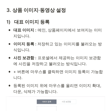
3. 상품 이미지·동영상 설정
1)   대표 이미지 등록
•
대표 이미지 :
 메인, 상품페이지에서 보여지는 이미
지입니다.
•
이미지 등록 : 
저장하고 있는 이미지를 불러오는 방
식입니다.
•
사진 보관함 :
 프로셀에서 제공하는 이미지 보관함
에 사진을 저장하고 불러오는 방식입니다.
•
+ 버튼에 마우스를 클릭하면 이미지 등록이 가능합
니다.
•
등록된 이미지 위에 마우스를 올리면 이미지 확대, 
다운, 삭제가 가능합니다. 